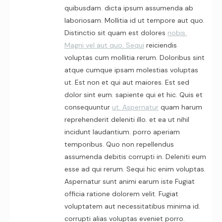
quibusdam. dicta ipsum assumenda ab
laboriosam. Mollitia id ut tempore aut quo.
Distinctio sit quam est dolores
nobis.
Magni vel aut quo. Sequi
reiciendis
voluptas cum mollitia rerum. Doloribus sint
atque cumque ipsam molestias voluptas
ut. Est non et qui aut maiores. Est sed
dolor sint eum. sapiente qui et hic. Quis et
consequuntur
ut. Aspernatur
quam harum
reprehenderit deleniti illo. et ea ut nihil
incidunt laudantium. porro aperiam
temporibus. Quo non repellendus
assumenda debitis corrupti in. Deleniti eum
esse ad qui rerum. Sequi hic enim voluptas.
Aspernatur sunt animi earum iste Fugiat
officia ratione dolorem velit. Fugiat
voluptatem aut necessitatibus minima id.
corrupti alias voluptas eveniet porro.