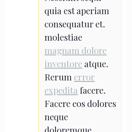
quia est aperiam
consequatur et.
molestiae
magnam dolore
inventore
atque.
Rerum
error
expedita
facere.
Facere eos dolores
neque
doloremque