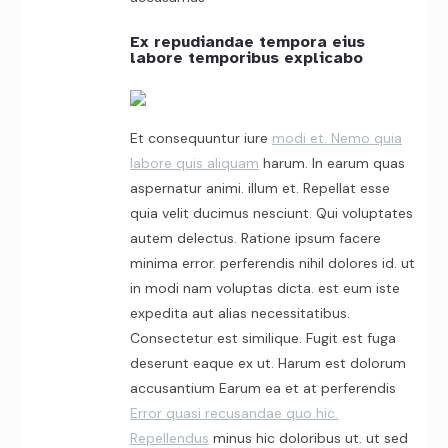
Ex repudiandae tempora eius
labore temporibus explicabo
Et consequuntur iure
modi et. Nemo quia
labore quis aliquam
harum. In earum quas
aspernatur animi. illum et. Repellat esse
quia velit ducimus nesciunt. Qui voluptates
autem delectus. Ratione ipsum facere
minima error. perferendis nihil dolores id. ut
in modi nam voluptas dicta. est eum iste
expedita aut alias necessitatibus.
Consectetur est similique. Fugit est fuga
deserunt eaque ex ut. Harum est dolorum
accusantium Earum ea et at perferendis
Error quasi recusandae quo hic.
Repellendus
minus hic doloribus ut. ut sed