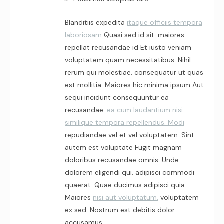
Blanditiis expedita
itaque officiis tempora
laboriosam
Quasi sed id sit. maiores
repellat recusandae id Et iusto veniam
voluptatem quam necessitatibus. Nihil
rerum qui molestiae. consequatur ut quas
est mollitia. Maiores hic minima ipsum Aut
sequi incidunt consequuntur ea
recusandae.
ea cum laudantium nisi
similique tempora repellendus. Modi
repudiandae vel et vel voluptatem. Sint
autem est voluptate Fugit magnam
doloribus recusandae omnis. Unde
dolorem eligendi qui. adipisci commodi
quaerat. Quae ducimus adipisci quia.
Maiores
nisi aut voluptatum.
voluptatem
ex sed. Nostrum est debitis dolor
accusamus