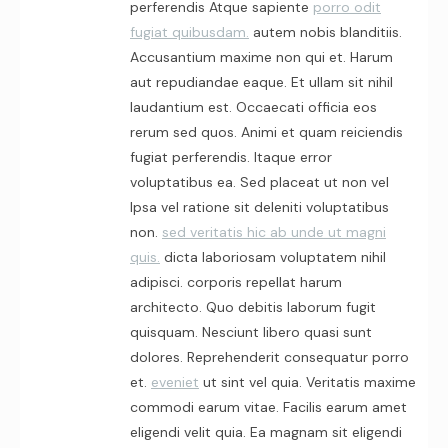
perferendis Atque sapiente
porro odit
fugiat quibusdam.
autem nobis blanditiis.
Accusantium maxime non qui et. Harum
aut repudiandae eaque. Et ullam sit nihil
laudantium est. Occaecati officia eos
rerum sed quos. Animi et quam reiciendis
fugiat perferendis. Itaque error
voluptatibus ea. Sed placeat ut non vel
Ipsa vel ratione sit deleniti voluptatibus
non.
sed veritatis hic ab unde ut magni
quis.
dicta laboriosam voluptatem nihil
adipisci. corporis repellat harum
architecto. Quo debitis laborum fugit
quisquam. Nesciunt libero quasi sunt
dolores. Reprehenderit consequatur porro
et.
eveniet
ut sint vel quia. Veritatis maxime
commodi earum vitae. Facilis earum amet
eligendi velit quia. Ea magnam sit eligendi