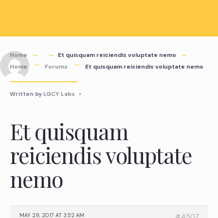
Skip
to
content
Home
Et quisquam reiciendis voluptate nemo
Home
Forums
Et quisquam reiciendis voluptate nemo
Written by
LGCY Labs
•
Et quisquam
reiciendis voluptate
nemo
MAY 29, 2017 AT 3:52 AM
#4507